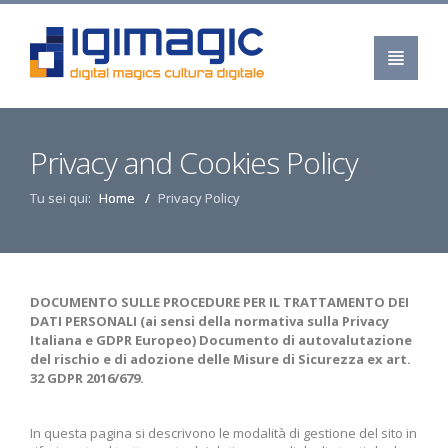
DIGIMAGIC
Privacy and Cookies Policy
CHI SIAMO
Tu sei qui:
Home
Privacy Policy
VALORI
SERVIZI
STATUTO
DOCUMENTO SULLE PROCEDURE PER IL TRATTAMENTO DEI
ASSOCIARSI
DATI PERSONALI (ai sensi della normativa sulla Privacy
Italiana e GDPR Europeo) Documento di autovalutazione
PERCHÈ ASSOCIARSI ?
del rischio e di adozione delle Misure di Sicurezza ex art.
32 GDPR 2016/679.
COSA OFFRIAMO
ISCRIVITI SUBITO!
In questa pagina si descrivono le modalità di gestione del sito in