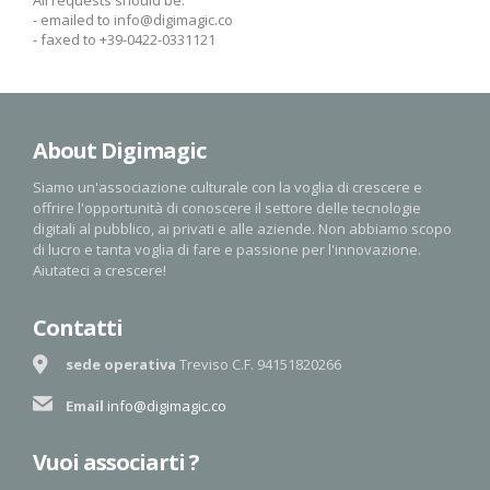
All requests should be:
- emailed to info@digimagic.co
- faxed to +39-0422-0331121
About Digimagic
Siamo un'associazione culturale con la voglia di crescere e
offrire l'opportunità di conoscere il settore delle tecnologie
digitali al pubblico, ai privati e alle aziende. Non abbiamo scopo
di lucro e tanta voglia di fare e passione per l'innovazione.
Aiutateci a crescere!
Contatti
sede operativa
Treviso
C.F. 94151820266
Email
info@digimagic.co
Vuoi associarti ?