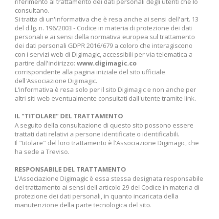
VUOI INFORMAZIONI ?
riferimento al trattamento dei dati personali degli utenti che lo
consultano.
PROGETTI
Si tratta di un'informativa che è resa anche ai sensi dell'art. 13
del d.lg. n. 196/2003 - Codice in materia di protezione dei dati
MUSEO TECNOLOGIA E INNOVAZIONE
personali e ai sensi della normativa europea sul trattamento
dei dati personali GDPR 2016/679 a coloro che interagiscono
PIATTAFORMA ELEARNING
con i servizi web di Digimagic, accessibili per via telematica a
partire dall'indirizzo:
www.digimagic.co
IL MONDO OPENSOURCE
corrispondente alla pagina iniziale del sito ufficiale
dell'Associazione Digimagic.
RIUSO
L'informativa è resa solo per il sito Digimagic e non anche per
altri siti web eventualmente consultati dall'utente tramite link.
IDEE INNOVATIVE
IL "TITOLARE" DEL TRATTAMENTO
TECH FOR NO PROFIT
A seguito della consultazione di questo sito possono essere
trattati dati relativi a persone identificate o identificabili.
SPONSOR
Il "titolare" del loro trattamento è l'Associazione Digimagic, che
ha sede a Treviso.
PARTNER
RESPONSABILE DEL TRATTAMENTO
CONTATTI
L'Associazione Digimagic è essa stessa designata responsabile
del trattamento ai sensi dell'articolo 29 del Codice in materia di
protezione dei dati personali, in quanto incaricata della
manutenzione della parte tecnologica del sito.