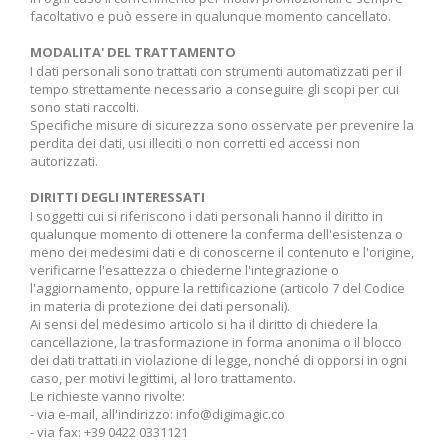
facoltativo e può essere in qualunque momento cancellato.
MODALITA' DEL TRATTAMENTO
I dati personali sono trattati con strumenti automatizzati per il
tempo strettamente necessario a conseguire gli scopi per cui
sono stati raccolti.
Specifiche misure di sicurezza sono osservate per prevenire la
perdita dei dati, usi illeciti o non corretti ed accessi non
autorizzati.
DIRITTI DEGLI INTERESSATI
I soggetti cui si riferiscono i dati personali hanno il diritto in
qualunque momento di ottenere la conferma dell'esistenza o
meno dei medesimi dati e di conoscerne il contenuto e l'origine,
verificarne l'esattezza o chiederne l'integrazione o
l'aggiornamento, oppure la rettificazione (articolo 7 del Codice
in materia di protezione dei dati personali).
Ai sensi del medesimo articolo si ha il diritto di chiedere la
cancellazione, la trasformazione in forma anonima o il blocco
dei dati trattati in violazione di legge, nonché di opporsi in ogni
caso, per motivi legittimi, al loro trattamento.
Le richieste vanno rivolte:
- via e-mail, all'indirizzo: info@digimagic.co
- via fax: +39 0422 0331121