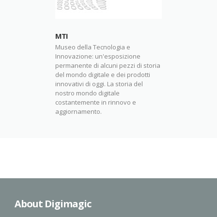
MTI
E-learning
Museo della Tecnologia e
Innovazione: un'esposizione
La formazione 
ofit, hai
permanente di alcuni pezzi di storia
l'aggiornamento
e/software e
del mondo digitale e dei prodotti
competenze è 
 a tua
innovativi di oggi. La storia del
piattaforma di 
omuoverti e
nostro mondo digitale
vuole essere l'
 sfruttare al
costantemente in rinnovo e
condividere cors
aggiornamento.
innovazione.
About Digimagic