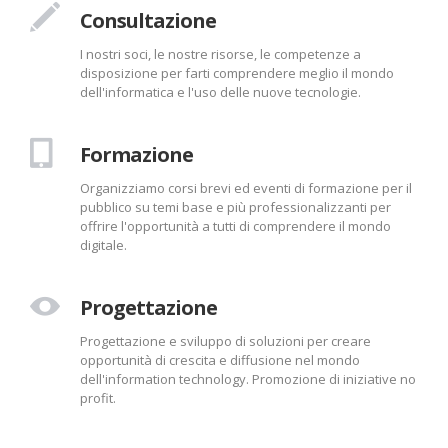
VUOI INFORMAZIONI ?
Consultazione
PROGETTI
I nostri soci, le nostre risorse, le competenze a
MUSEO TECNOLOGIA E INNOVAZIONE
disposizione per farti comprendere meglio il mondo
dell'informatica e l'uso delle nuove tecnologie.
PIATTAFORMA ELEARNING
IL MONDO OPENSOURCE
Formazione
RIUSO
Organizziamo corsi brevi ed eventi di formazione per il
pubblico su temi base e più professionalizzanti per
IDEE INNOVATIVE
offrire l'opportunità a tutti di comprendere il mondo
TECH FOR NO PROFIT
digitale.
SPONSOR
Progettazione
PARTNER
Progettazione e sviluppo di soluzioni per creare
CONTATTI
opportunità di crescita e diffusione nel mondo
dell'information technology. Promozione di iniziative no
profit.